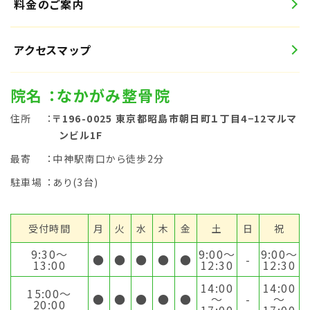
料金のご案内
アクセスマップ
院名
：なかがみ整骨院
住所
：
〒196-0025 東京都昭島市朝日町１丁目4−12マルマ
ンビル1F
最寄
：中神駅南口から徒歩2分
駐車場
：あり(3台)
受付時間
月
火
水
木
金
土
日
祝
9:30〜
9:00〜
9:00〜
●
●
●
●
●
-
13:00
12:30
12:30
14:00
14:00
15:00〜
●
●
●
●
●
～
-
～
20:00